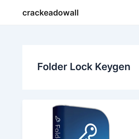
Ir
crackeadowall
para
o
conteúdo
Folder Lock Keygen