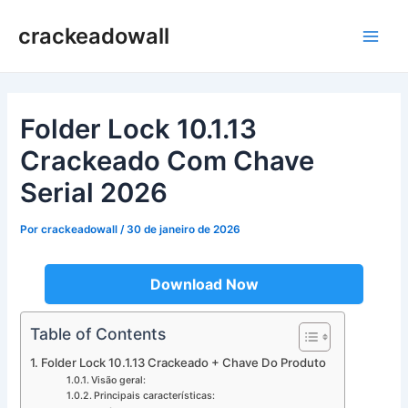
Ir
crackeadowall
para
Main
o
conteúdo
Men
Folder Lock 10.1.13
Crackeado Com Chave
Serial 2026
Por
crackeadowall
/
30 de janeiro de 2026
Download Now
Table of Contents
Folder Lock 10.1.13 Crackeado + Chave Do Produto
Visão geral:
Principais características: