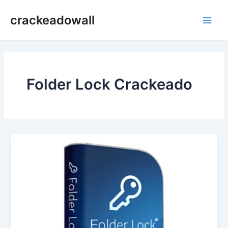
Ir
crackeadowall
para
Main
o
conteúdo
Men
Folder Lock Crackeado