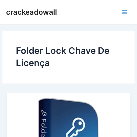
Ir
crackeadowall
para
Main
o
conteúdo
Men
Folder Lock Chave De
Licença