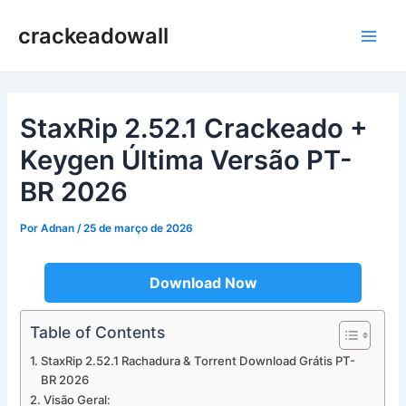
Ir
crackeadowall
para
Main
o
conteúdo
Men
StaxRip 2.52.1 Crackeado +
Keygen Última Versão PT-
BR 2026
Por
Adnan
/
25 de março de 2026
Download Now
Table of Contents
StaxRip 2.52.1 Rachadura & Torrent Download Grátis PT-
BR 2026
Visão Geral: