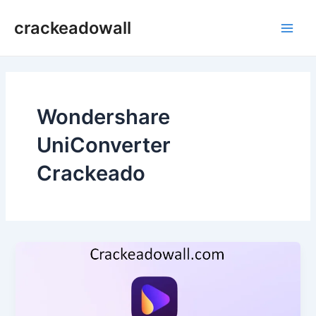
Ir
crackeadowall
para
Main
o
conteúdo
Men
Wondershare
UniConverter
Crackeado