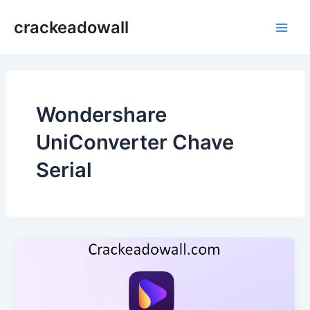
Ir
crackeadowall
para
Main
o
conteúdo
Men
Wondershare
UniConverter Chave
Serial