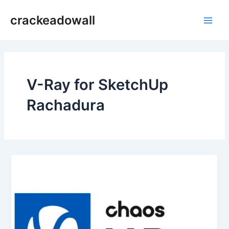
Ir
crackeadowall
para
Main
o
conteúdo
Men
V-Ray for SketchUp
Rachadura