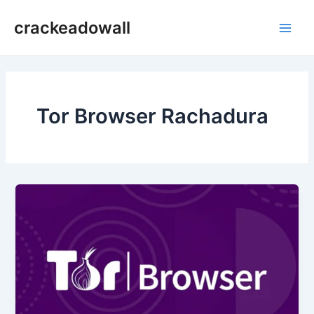
Ir
crackeadowall
para
Main
o
conteúdo
Men
Tor Browser Rachadura