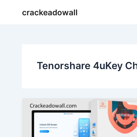
Ir
crackeadowall
para
o
conteúdo
Tenorshare 4uKey Ch