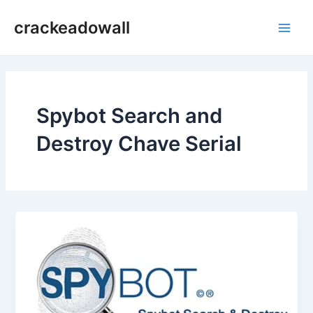
Ir
crackeadowall
para
Main
o
conteúdo
Men
Spybot Search and
Destroy Chave Serial