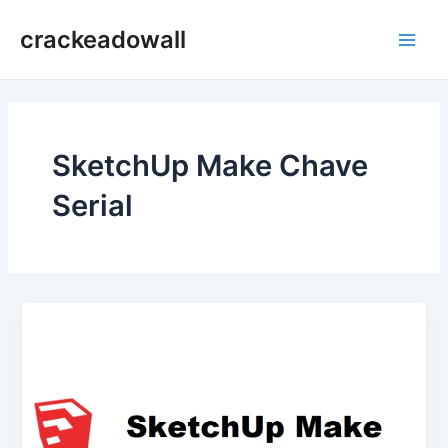
Ir
crackeadowall
para
Main
o
conteúdo
Men
SketchUp Make Chave
Serial