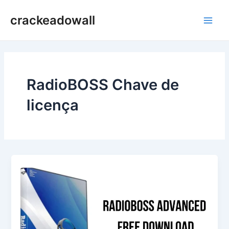
Ir
crackeadowall
para
Main
o
conteúdo
Men
RadioBOSS Chave de
licença