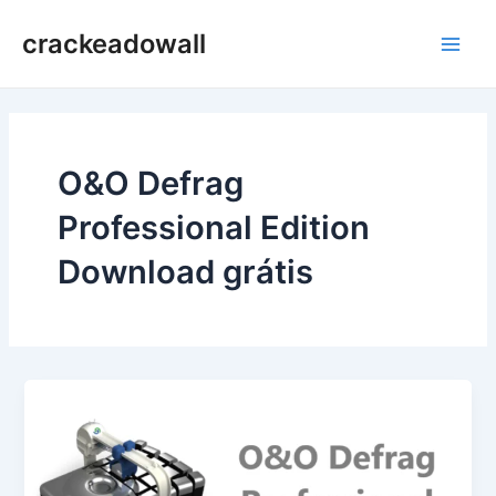
Ir
crackeadowall
para
Main
o
conteúdo
Men
O&O Defrag
Professional Edition
Download grátis