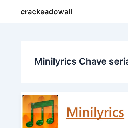
Ir
crackeadowall
para
o
conteúdo
Minilyrics Chave seri