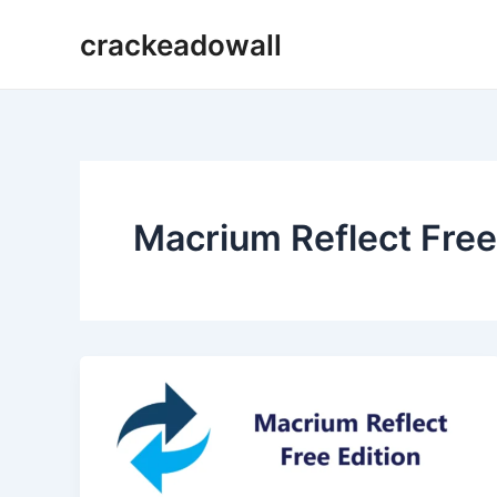
Ir
crackeadowall
para
o
conteúdo
Macrium Reflect Free 