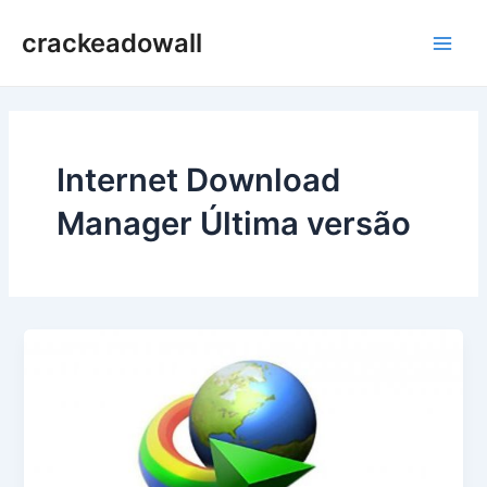
Ir
crackeadowall
para
Main
o
conteúdo
Men
Internet Download
Manager Última versão