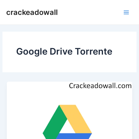
Ir
crackeadowall
para
Main
o
conteúdo
Men
Google Drive Torrente