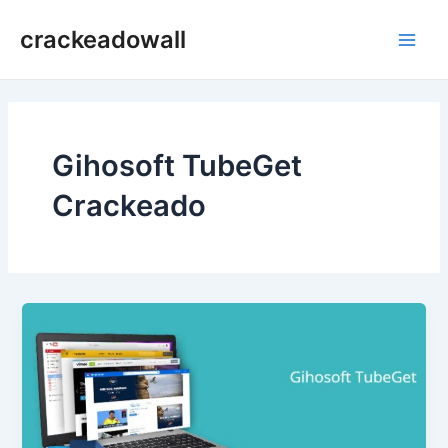
Ir
crackeadowall
para
Main
o
conteúdo
Men
Gihosoft TubeGet
Crackeado