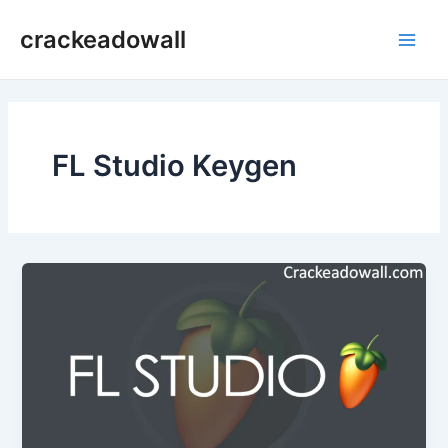
Ir
crackeadowall
para
Main
o
conteúdo
Men
FL Studio Keygen