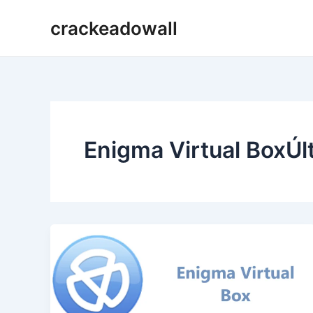
Ir
crackeadowall
para
o
conteúdo
Enigma Virtual BoxÚl