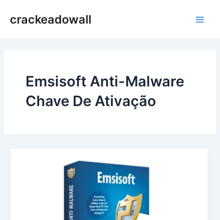
Ir
crackeadowall
para
Main
o
conteúdo
Men
Emsisoft Anti-Malware
Chave De Ativação