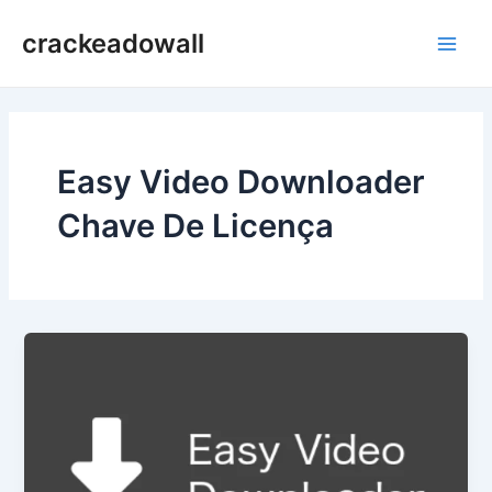
Ir
crackeadowall
para
Main
o
conteúdo
Men
Easy Video Downloader
Chave De Licença