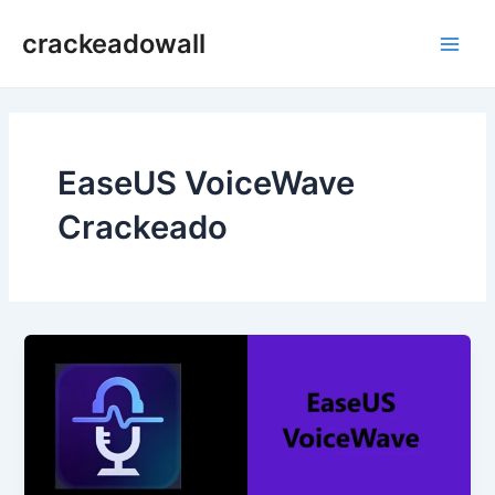
Ir
crackeadowall
para
Main
o
conteúdo
Men
EaseUS VoiceWave
Crackeado