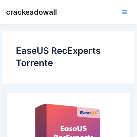
Ir
crackeadowall
para
Main
o
conteúdo
Men
EaseUS RecExperts
Torrente