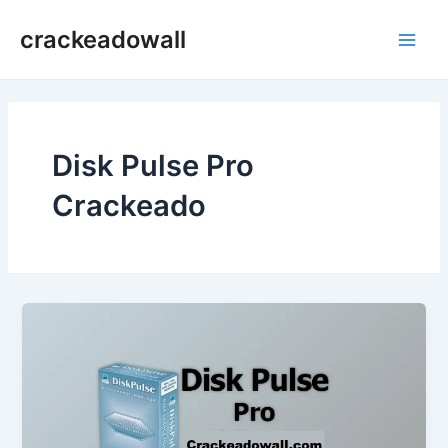
Ir
crackeadowall
para
Main
o
conteúdo
Men
Disk Pulse Pro
Crackeado