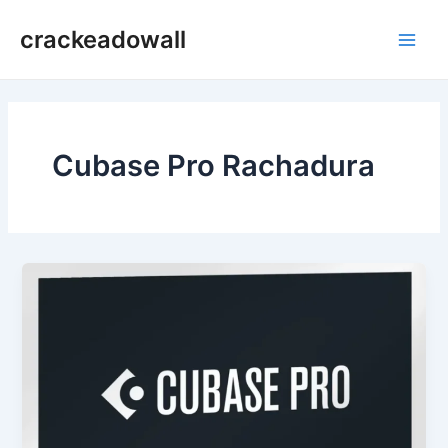
Ir
crackeadowall
para
Main
o
conteúdo
Men
Cubase Pro Rachadura