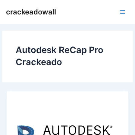
Ir
crackeadowall
para
Main
o
conteúdo
Men
Autodesk ReCap Pro
Crackeado